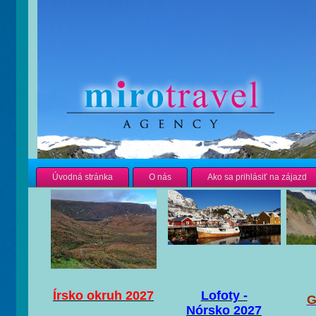
Úvodná stránka
O nás
Ako sa prihlásiť na zájazd
Írsko okruh 2027
Lofoty -
G
Nórsko 2027