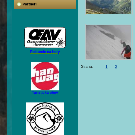
Partneri
Poistenie na hory
Strana:
1
2
Turistická obuv