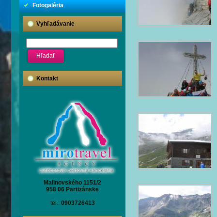
Fotogaléria
Vyhľadávanie
Kontakt
Malinovského 1151/2
958 06 Partizánske
tel.:
0903726413