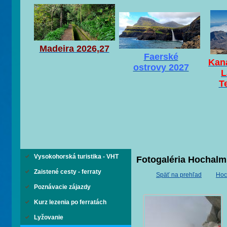
Madeira 2026,27
Faerské
Kaná
ostrovy 2027
L
T
Vysokohorská turistika - VHT
Fotogaléria Hochalm
Zaistené cesty - ferraty
Späť na prehľad
Hoc
Poznávacie zájazdy
Kurz lezenia po ferratách
Lyžovanie