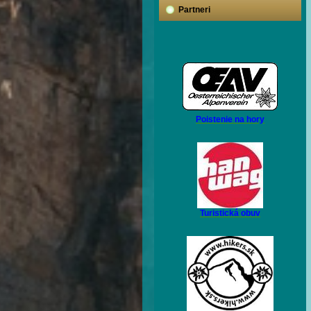
Partneri
Poistenie na hory
Turistická obuv