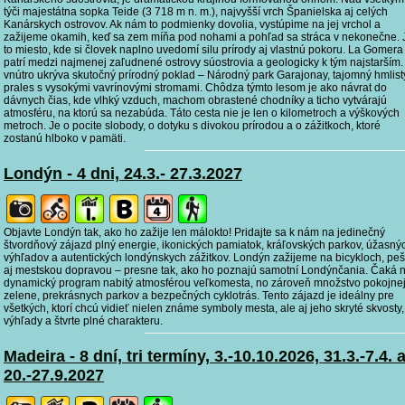
týči majestátna sopka Teide (3 718 m n. m.), najvyšší vrch Španielska aj celých
Kanárskych ostrovov. Ak nám to podmienky dovolia, vystúpime na jej vrchol a
zažijeme okamih, keď sa zem míňa pod nohami a pohľad sa stráca v nekonečne. 
to miesto, kde si človek naplno uvedomí silu prírody aj vlastnú pokoru. La Gomera
patrí medzi najmenej zaľudnené ostrovy súostrovia a geologicky k tým najstarším.
vnútro ukrýva skutočný prírodný poklad – Národný park Garajonay, tajomný hmlist
prales s vysokými vavrínovými stromami. Chôdza týmto lesom je ako návrat do
dávnych čias, kde vlhký vzduch, machom obrastené chodníky a ticho vytvárajú
atmosféru, na ktorú sa nezabúda. Táto cesta nie je len o kilometroch a výškových
metroch. Je o pocite slobody, o dotyku s divokou prírodou a o zážitkoch, ktoré
zostanú hlboko v pamäti.
Londýn - 4 dni, 24.3.- 27.3.2027
Objavte Londýn tak, ako ho zažije len málokto! Pridajte sa k nám na jedinečný
štvordňový zájazd plný energie, ikonických pamiatok, kráľovských parkov, úžasný
výhľadov a autentických londýnskych zážitkov. Londýn zažijeme na bicykloch, pe
aj mestskou dopravou – presne tak, ako ho poznajú samotní Londýnčania. Čaká 
dynamický program nabitý atmosférou veľkomesta, no zároveň množstvo pokojne
zelene, prekrásnych parkov a bezpečných cyklotrás. Tento zájazd je ideálny pre
všetkých, ktorí chcú vidieť nielen známe symboly mesta, ale aj jeho skryté skvosty,
výhľady a štvrte plné charakteru.
Madeira - 8 dní, tri termíny, 3.-10.10.2026, 31.3.-7.4. 
20.-27.9.2027