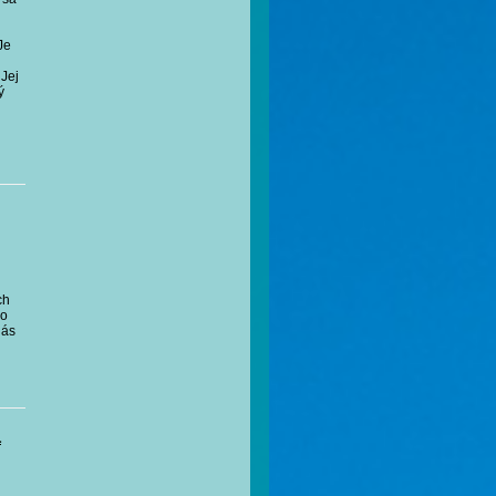
Je
 Jej
ý
ch
šo
nás
j
a