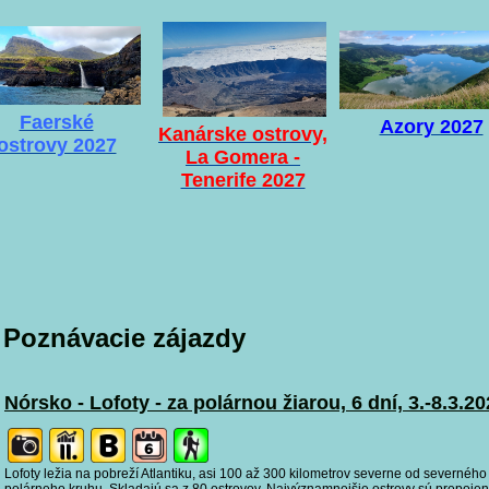
Faerské
Azory 2027
Kanárske ostrovy,
ostrovy 2027
La Gomera -
Tenerife 2027
Poznávacie zájazdy
Nórsko - Lofoty - za polárnou žiarou, 6 dní, 3.-8.3.2
Lofoty ležia na pobreží Atlantiku, asi 100 až 300 kilometrov severne od severného