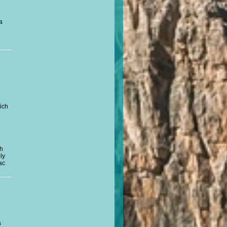
a
ich
ch
ly
ac
á