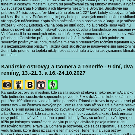
polárneho kruhu. Skladajú sa z 80 ostrovov. Najvýznamnejšie ostrovy sú prepoje
tunelmi a cestnými mostami. Lofoty sú považované za raj turistov, maliarov a rybár
Sú súčasťou kraja Nordland a ich hlavným mestom je Svolvær. Súostrovie má
približne 24 tisíc obyvateľov, ktorí žijú na ploche 1 227 km². Lofoty sú obývané ľuď
asi šesť tisíc rokov. Počas vikingskej éry bolo postavených mnoho osád so sídlami
vikingských náčelníkov. Kópia sídla náčelníka bola postavená v Borgu, a je súčas
múzea Vikingov. Lofotská krajina bola po dlhú dobu holá, pretože ľudia väčšinu
stromov povytínali s cieľom stavať lode, svoje obydlia a konštrukcie pre sušenie rý
V súčasnosti tu na mnohých miestach došlo k významnému obnoveniu lesov. Vďa
pôsobeniu Golfského prúdu je klíma na Lofotách, vzhľadom k ich polohe za
severným polárnym kruhom, relatívne mierna s priemernými ročnými teplotami 4,
a s nezamrzajúcimi prístavmi. Južná časť súostrovia je najsevernejším miestom n
Zemi, kde priemerná teplota nikdy neklesá pod nulu a tvoria tak významnú klimati
anomáliu.
Kanárske ostrovy,La Gomera a Tenerife - 9 dní, dva
remíny, 13.-21.3. a 16.-24.10.2027
Kanárske ostrovy sú miestom, kde sa sila sopiek stretáva s nekonečným Atlantiko
Toto jedinečné súostrovie sopečného pôvodu leží v srdci Atlantického oceánu, len
približne 100 kilometrov od afrického pobrežia. Trinásť ostrovov tu vytvorilo svet p
kontrastov – od čiernych lávových polí, cez zelené hory až po zlaté a čierne piesk
pláže. Cieľom našej cesty, bude objavovanie dvoch výnimočných ostrovov – Tener
a La Gomera. Miest, kde sa turistika mení na hlboký zážitok a každý krok prináša
nový pohľad, novú vôňu oceánu a pocit slobody. Túry sú určené pre všetkých, ktor
túžia po krásnych panorámach, dotyku prírody a chvíľach pokoja mimo ruchu
masového turizmu. Práve La Gomera je ostrovom, kde sa čas spomaľuje a chodní
vedú tichom, ktoré dnes už zažijete len málokde. Tenerife, najväčší ostrov
Kanárskeho súostrovia, je dramatickou krajinou formovanou ohňom. Nad všetkým