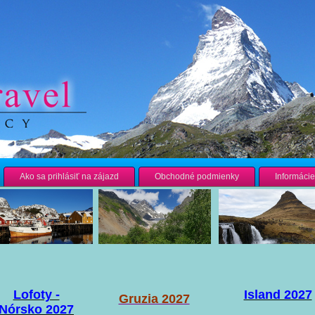
Ako sa prihlásiť na zájazd
Obchodné podmienky
Informácie
Lofoty -
Island 2027
Gruzia 2027
Nórsko 2027