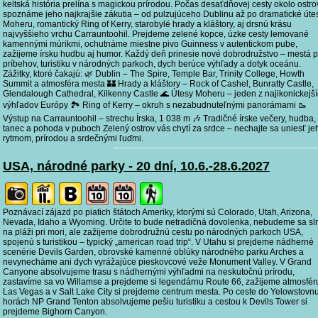
keltská história prelína s magickou prírodou. Počas desaťdňovej cesty okolo ostro
spoznáme jeho najkrajšie zákutia – od pulzujúceho Dublinu až po dramatické úte
Moheru, romantický Ring of Kerry, starobylé hrady a kláštory, aj drsnú krásu
najvyššieho vrchu Carrauntoohil. Prejdeme zelené kopce, úzke cesty lemované
kamennými múrikmi, ochutnáme miestne pivo Guinness v autentickom pube,
zažijeme írsku hudbu aj humor. Každý deň prinesie nové dobrodružstvo – mestá p
príbehov, turistiku v národných parkoch, dych berúce výhľady a dotyk oceánu.
Zážitky, ktoré čakajú: 🌿 Dublin – The Spire, Temple Bar, Trinity College, Howth
Summit a atmosféra mesta 🏰 Hrady a kláštory – Rock of Cashel, Bunratty Castle,
Glendalough Cathedral, Kilkenny Castle 🌊 Útesy Moheru – jeden z najikonickejš
výhľadov Európy 🏞️ Ring of Kerry – okruh s nezabudnuteľnými panorámami 🥾
Výstup na Carrauntoohil – strechu Írska, 1 038 m 🎶 Tradičné írske večery, hudba,
tanec a pohoda v puboch Zelený ostrov vás chytí za srdce – nechajte sa uniesť je
rytmom, prírodou a srdečnými ľuďmi.
USA, národné parky - 20 dní, 10.6.-28.6.2027
Poznávací zájazd po piatich štátoch Ameriky, ktorými sú Colorado, Utah, Arizona,
Nevada, Idaho a Wyoming. Určite to bude netradičná dovolenka, nebudeme sa sln
na pláži pri mori, ale zažijeme dobrodružnú cestu po národných parkoch USA,
spojenú s turistikou – typický „american road trip“. V Utahu si prejdeme nádherné
scenérie Devils Garden, obrovské kamenné oblúky národného parku Arches a
nevynecháme ani dych vyrážajúce pieskovcové veže Monument Valley. V Grand
Canyone absolvujeme trasu s nádhernými výhľadmi na neskutočnú prírodu,
zastavíme sa vo Willamse a prejdeme si legendárnu Route 66, zažijeme atmosfér
Las Vegas a v Salt Lake City si prejdeme centrum mesta. Po ceste do Yelowstovnu
horách NP Grand Tenton absolvujeme pešiu turistiku a cestou k Devils Tower si
prejdeme Bighorn Canyon.