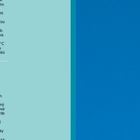
né
ov.
mi
ťou
b.
ka
5°C
a
ckú
m.
lný
ové
ife
í
ky
 sa