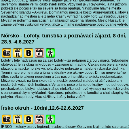
sopky, vodopády, ľadovce, rieky, lagúny, jazierka i geotermálne pramene. Na
severnom Islande veľmi často svieti slnko. Vždy keď je v Reykjavíku a na južnom
pobreží zlé počasie tak na severe sa ľudia opaľujú. Navštívime hlavné mesto
Severného Islandu – Akureyri. Dominantou mesta je kostol Akureyrarkirkja, ktorý s
nachádza nad mestom a je z neho krásny výhľad na celý fjord Eyjafjörður. Jazero
Mývatn je jedným z najväčších a najkrajších jazier na Islande. Mesto Husavík je
známe veľkým výskytom veľrýb, takže tu máme naplánované pozorovanie veľrýb.
Nórsko - Lofoty, turistika a poznávací zájazd, 8 dní,
28.5.-4.6.2027
Lofoty v lete nadväzujú na zájazd Lofoty – za polárnou žiarou v marci. Nebudeme 
obdivovať len z okna mikrobusu – zažijeme ich naplno! Čakajú nás biele arktické
pláže, dramatické horské vrcholy, divoké pobrežie a malebné rybárske dedinky.
Termín na prelome mája a júna je ideálny pre aktívny pobyt. Dni sú neuveriteľne
dlhé, svetla je takmer neúrekom a čas nás pri turistike prakticky neobmedzuje.
Môžeme vyraziť na túru skoro ráno, neskôr popoludní alebo si užiť výstup aj v
neskorých večerných hodinách. Vyrazíme pešo priamo do krajiny – od pohodový
prechádzok po bielych plážach až po niekoľkohodinové výstupy na ikonické vrcho
s panoramatickými výhľadmi. Náročnosť prispôsobíme kondícii a chuti skupiny. Vi
pohybu. Viac prírody. Viac zážitkov. Lofoty treba zažiť!
Írsko okruh - 10dní,12.6-22.6.2027
ÍRSKO – zelený ostrov legiend, hradov a útesov. Objavíme krajinu, kde sa prastar