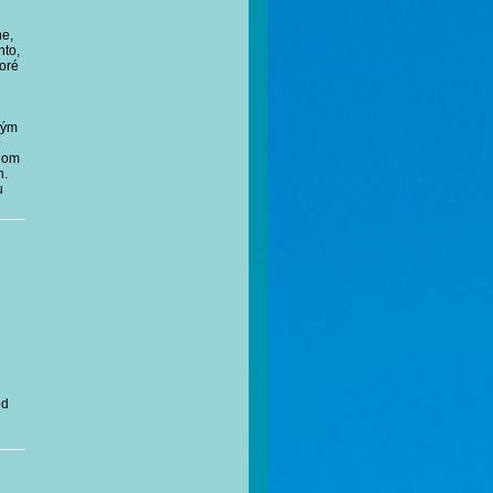
ne,
nto,
toré
ným
e
alom
h.
u
od