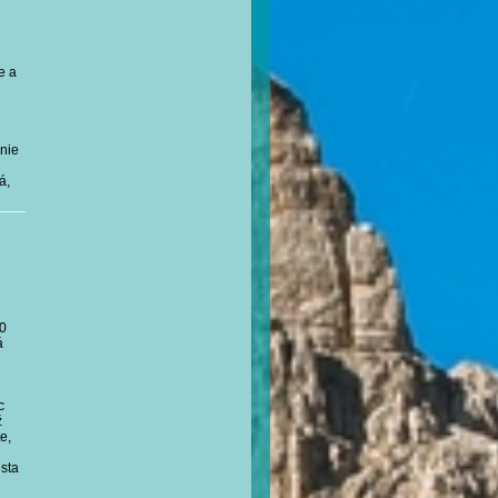
e a
ánie
á,
00
á
c
ž
e,
esta