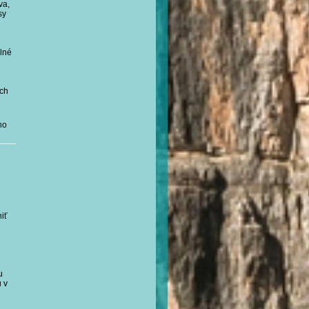
va,
sy
lné
ích
ho
iť
u
 v