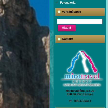
Fotogaléria
Vyhľadávanie
Kontakt
Malinovského 1151/2
958 06 Partizánske
tel.:
0903726413