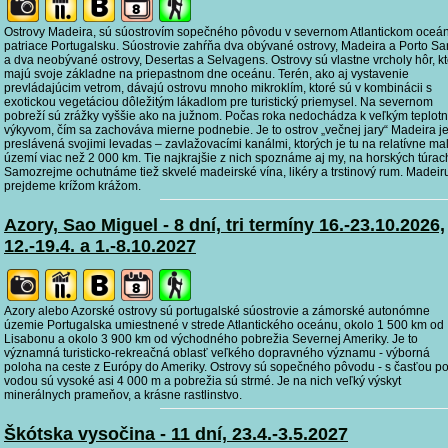
Ostrovy Madeira, sú súostrovím sopečného pôvodu v severnom Atlantickom oceá
patriace Portugalsku. Súostrovie zahŕňa dva obývané ostrovy, Madeira a Porto Sa
a dva neobývané ostrovy, Desertas a Selvagens. Ostrovy sú vlastne vrcholy hôr, k
majú svoje základne na priepastnom dne oceánu. Terén, ako aj vystavenie
prevládajúcim vetrom, dávajú ostrovu mnoho mikroklím, ktoré sú v kombinácii s
exotickou vegetáciou dôležitým lákadlom pre turistický priemysel. Na severnom
pobreží sú zrážky vyššie ako na južnom. Počas roka nedochádza k veľkým teplot
výkyvom, čím sa zachováva mierne podnebie. Je to ostrov „večnej jary“ Madeira j
preslávená svojimi levadas – zavlažovacími kanálmi, ktorých je tu na relatívne m
území viac než 2 000 km. Tie najkrajšie z nich spoznáme aj my, na horských túrac
Samozrejme ochutnáme tiež skvelé madeirské vína, likéry a trstinový rum. Madeir
prejdeme krížom krážom.
Azory, Sao Miguel - 8 dní, tri termíny 16.-23.10.2026,
12.-19.4. a 1.-8.10.2027
Azory alebo Azorské ostrovy sú portugalské súostrovie a zámorské autonómne
územie Portugalska umiestnené v strede Atlantického oceánu, okolo 1 500 km od
Lisabonu a okolo 3 900 km od východného pobrežia Severnej Ameriky. Je to
významná turisticko-rekreačná oblasť veľkého dopravného významu - výborná
poloha na ceste z Európy do Ameriky. Ostrovy sú sopečného pôvodu - s časťou p
vodou sú vysoké asi 4 000 m a pobrežia sú strmé. Je na nich veľký výskyt
minerálnych prameňov, a krásne rastlinstvo.
Škótska vysočina - 11 dní, 23.4.-3.5.2027