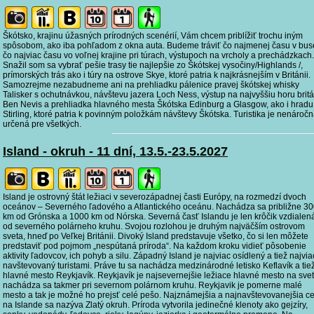
Škótsko, krajinu úžasných prírodných scenérií, Vám chcem priblížiť trochu iným
spôsobom, ako iba pohľadom z okna auta. Budeme tráviť čo najmenej času v bus
čo najviac času vo voľnej krajine pri túrach, výstupoch na vrcholy a prechádzkach.
Snažil som sa vybrať pešie trasy tie najlepšie zo Škótskej vysočiny/Highlands /,
prímorských trás ako i túry na ostrove Skye, ktoré patria k najkrásnejším v Británii.
Samozrejme nezabudneme ani na prehliadku pálenice pravej škótskej whisky
Talisker s ochutnávkou, návštevu jazera Loch Ness, výstup na najvyššiu horu brit
Ben Nevis a prehliadka hlavného mesta Škótska Edinburg a Glasgow, ako i hradu
Stirling, ktoré patria k povinným položkám návštevy Škótska. Turistika je nenáročn
určená pre všetkých.
Island - okruh - 11 dní, 13.5.-23.5.2027
Island je ostrovný štát ležiaci v severozápadnej časti Európy, na rozmedzí dvoch
oceánov – Severného ľadového a Atlantického oceánu. Nachádza sa približne 3
km od Grónska a 1000 km od Nórska. Severná časť Islandu je len krôčik vzdialen
od severného polárneho kruhu. Svojou rozlohou je druhým najväčším ostrovom
sveta, hneď po Veľkej Británii. Divoký Island predstavuje všetko, čo si len môžete
predstaviť pod pojmom „nespútaná príroda“. Na každom kroku vidieť pôsobenie
aktivity ľadovcov, ich pohyb a silu. Západný Island je najviac osídlený a tiež najvia
navštevovaný turistami. Práve tu sa nachádza medzinárodné letisko Keflavík a tie
hlavné mesto Reykjavík. Reykjavík je najsevernejšie ležiace hlavné mesto na svet
nachádza sa takmer pri severnom polárnom kruhu. Reykjavik je pomerne malé
mesto a tak je možné ho prejsť celé pešo. Najznámejšia a najnavštevovanejšia c
na Islande sa nazýva Zlatý okruh. Príroda vytvorila jedinečné klenoty ako gejzíry,