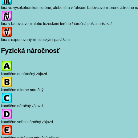
túra vo vysokohorskom teréne, alebo túra v ľahšom ľadovcovom teréne /stredne nár
túra v ľadovcovom alebo lezeckom teréne /náročná pešia turistika/
túra s exponovanými lezeckými pasážami
Fyzická náročnosť
kondične nenáročný zájazd
kondične mierne náročný
kondične náročný zájazd
kondične veľmi náročný zájazd
kondične extrémne náročný zájazd