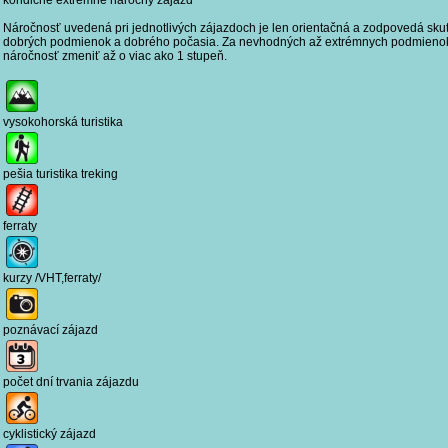
Náročnosť uvedená pri jednotlivých zájazdoch je len orientačná a zodpovedá sku
dobrých podmienok a dobrého počasia. Za nevhodných až extrémnych podmienok
náročnosť zmeniť až o viac ako 1 stupeň.
vysokohorská turistika
pešia turistika treking
ferraty
kurzy /VHT,ferraty/
poznávací zájazd
počet dní trvania zájazdu
cyklistický zájazd