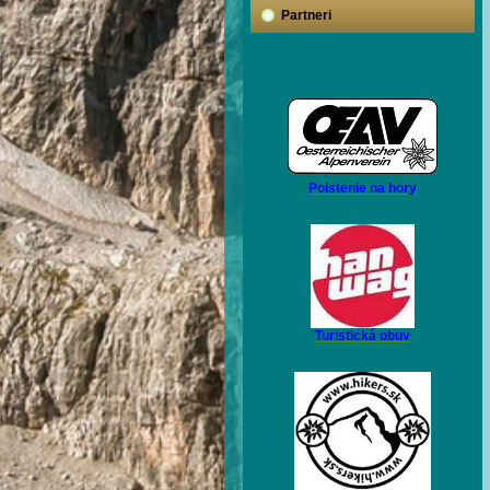
Partneri
Poistenie na hory
Turistická obuv