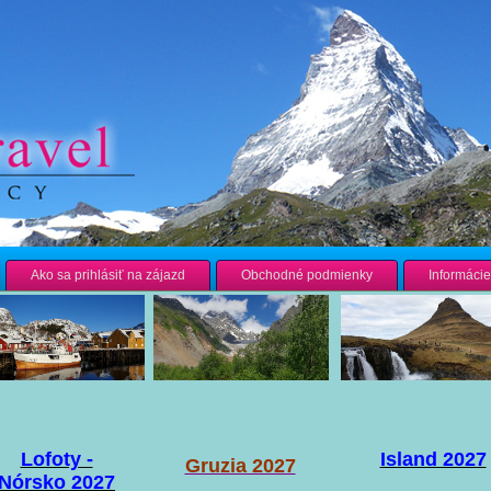
Ako sa prihlásiť na zájazd
Obchodné podmienky
Informácie
Lofoty -
Island 2027
Gruzia 2027
Nórsko 2027