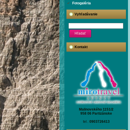
Fotogaléria
Vyhľadávanie
Kontakt
Malinovského 1151/2
958 06 Partizánske
tel.:
0903726413