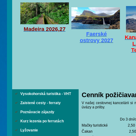
Madeira 2026,27
Faerské
Kaná
ostrovy 2027
L
T
Cenník požičiava
Vysokohorská turistika - VHT
Zaistené cesty - ferraty
V našej cestovnej kancelárii si 
úväzy a prilby.
Poznávacie zájazdy
Do 3 dní/cena za 
Kurz lezenia po ferratách
Mačky turisti
Lyžovanie
Čakan 2,