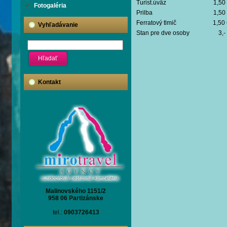
Turist.úväz
Fotogaléria
Prilba 1
Ferratový tlm
Vyhľadávanie
Stan pre dve o
Kontakt
Malinovského 1151/2
958 06 Partizánske
tel.:
0903726413