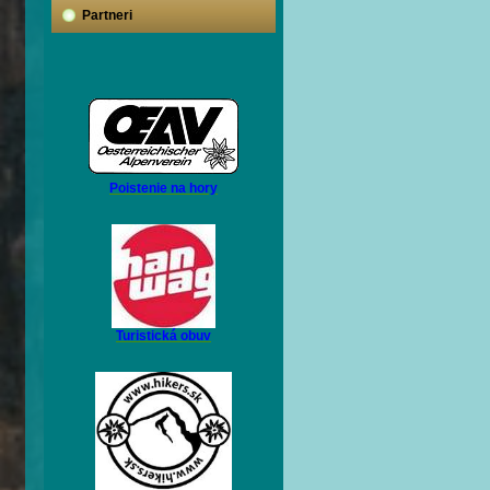
Partneri
Poistenie na hory
Turistická obuv