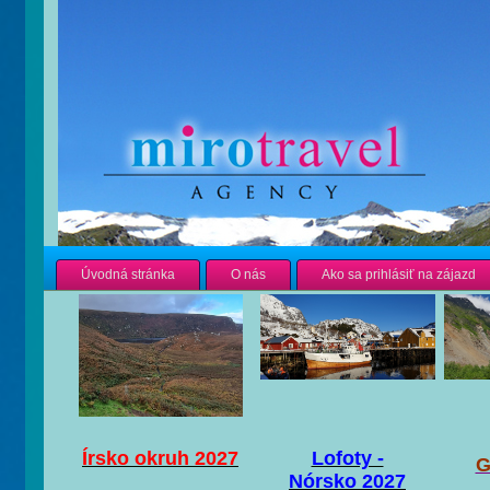
Úvodná stránka
O nás
Ako sa prihlásiť na zájazd
Írsko okruh 2027
Lofoty -
G
Nórsko 2027