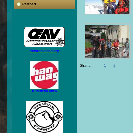
Partneri
Poistenie na hory
Strana:
1
2
Turistická obuv