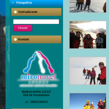
Fotogaléria
Vyhľadávanie
Kontakt
Malinovského 1151/2
958 06 Partizánske
tel.:
0903726413