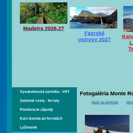
Madeira 2026,27
Faerské
Kaná
ostrovy 2027
L
T
Vysokohorská turistika - VHT
Fotogaléria Monte R
Zaistené cesty - ferraty
Späť na prehľad
Mon
Poznávacie zájazdy
Kurz lezenia po ferratách
Lyžovanie