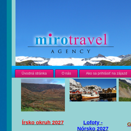
Úvodná stránka
O nás
Ako sa prihlásiť na zájazd
Írsko okruh 2027
Lofoty -
G
Nórsko 2027