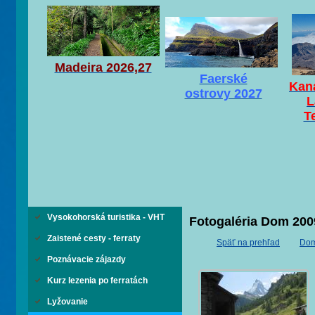
Madeira 2026,27
Faerské
Kaná
ostrovy 2027
L
T
Vysokohorská turistika - VHT
Fotogaléria Dom 200
Zaistené cesty - ferraty
Späť na prehľad
Dom
Poznávacie zájazdy
Kurz lezenia po ferratách
Lyžovanie