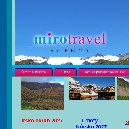
Úvodná stránka
O nás
Ako sa prihlásiť na zájazd
Írsko okruh 2027
Lofoty -
G
Nórsko 2027