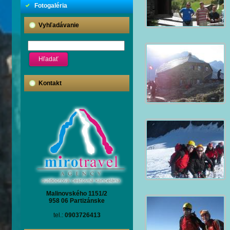
Fotogaléria
Vyhľadávanie
Kontakt
Malinovského 1151/2
958 06 Partizánske
tel.:
0903726413