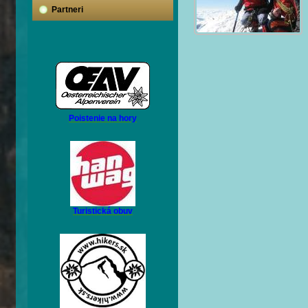
Partneri
Poistenie na hory
Turistická obuv