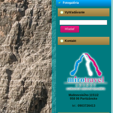
Fotogaléria
Vyhľadávanie
Kontakt
Malinovského 1151/2
958 06 Partizánske
tel.:
0903726413