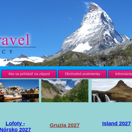
Ako sa prihlásiť na zájazd
Obchodné podmienky
Informácie
Lofoty -
Island 2027
Gruzia 2027
Nórsko 2027