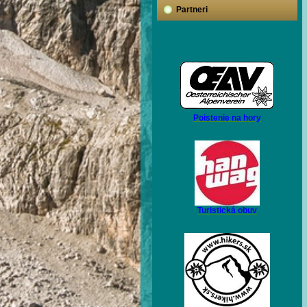
Partneri
Poistenie na hory
Turistická obuv